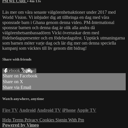
PM WE CARE
• 4m 13s
Läs mer om våra senaste välgörenhetsaktioner under 2017 med
World Vision. Vi inbjuder dig att tillbringa en dag med våra
sponsrade barn i Ghana genom denna video. PM-International
sponsrar barnen och denna dag är olik alla andra då
välgörenhetsambassadören Vicki överraskar dem med
födelsedagspresenter och en födelsedagsfest. Upptäck utmaningarna
som barnen möter varje dag och lär dig mer om denna speciella
kampanj som väcktes till liv genom ditt bidrag!
Share with friends
Facebook
X
Email
Share on Facebook
Share on X
Share via Email
Watch anywhere, anytime
Fire TV
Android
Android TV
iPhone
Apple TV
Help
Terms
Privacy
Cookies
Signin With Pm
Powered by Vimeo