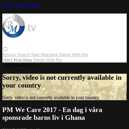
Skip to main content
Browse
Search
Start Watching
Signin With Pm
Start Watching
Signin With Pm
Live stream preview
Sorry, video is not currently available in
your country
Sorry, video is not currently available in your country
PM We Care 2017 - En dag i våra
sponsrade barns liv i Ghana