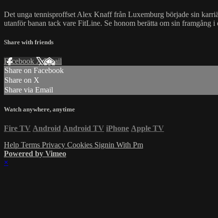
Det unga tennisproffset Alex Knaff från Luxemburg började sin karri
utanför banan tack vare FitLine. Se honom berätta om sin framgång i 
Share with friends
Facebook
X
Email
Share on Facebook
Share on X
Share via Email
Watch anywhere, anytime
Fire TV
Android
Android TV
iPhone
Apple TV
Help
Terms
Privacy
Cookies
Signin With Pm
Powered by Vimeo
×