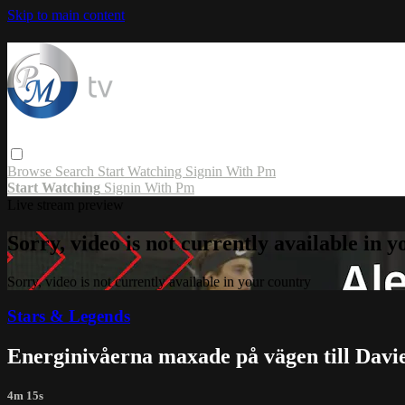
Skip to main content
Browse
Search
Start Watching
Signin With Pm
Start Watching
Signin With Pm
Live stream preview
Sorry, video is not currently available in 
Sorry, video is not currently available in your country
Stars & Legends
Energinivåerna maxade på vägen till Davie
4m 15s