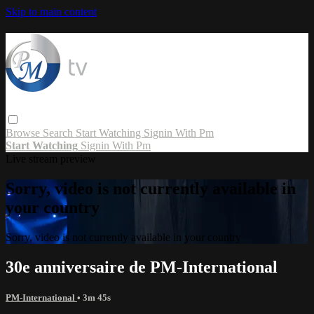
Skip to main content
Browse
Search
Start Watching
Signin With Pm
Start Watching
Signin With Pm
Live stream preview
Sorry, video is not currently available in
your country
Sorry, video is not currently available in your country
30e anniversaire de PM-International
PM-International
• 3m 45s