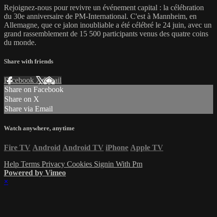
Rejoignez-nous pour revivre un événement capital : la célébration
du 30e anniversaire de PM-International. C'est à Mannheim, en
Allemagne, que ce jalon inoubliable a été célébré le 24 juin, avec un
grand rassemblement de 15 500 participants venus des quatre coins
du monde.
Share with friends
Facebook
X
Email
Share on Facebook
Share on X
Share via Email
Watch anywhere, anytime
Fire TV
Android
Android TV
iPhone
Apple TV
Help
Terms
Privacy
Cookies
Signin With Pm
Powered by Vimeo
×