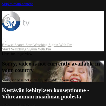
Skip to main content
Browse
Search
Start Watching
Signin With Pm
Start Watching
Signin With Pm
Live stream preview
Sorry, video is not currently available in
your country
Sorry, video is not currently available in your country
Kestävän kehityksen konseptimme -
Vihreämmän maailman puolesta