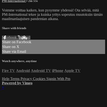
PM-International
• 2m 55s
Voimme voittaa kaiken, kun pysymme yhdessä! Ota selvää, mitä
PM-International tekee ja kuinka yritys sopeutuu muutoksiin tämän
maailmanlaajuisen pandemian aikana.
Share with friends
Facebook
X
Email
Share on Facebook
Share on X
Share via Email
Watch anywhere, anytime
Fire TV
Android
Android TV
iPhone
Apple TV
Help
Terms
Privacy
Cookies
Signin With Pm
Powered by Vimeo
×