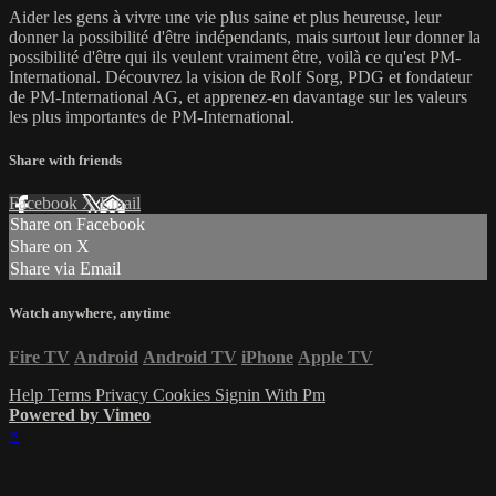
Aider les gens à vivre une vie plus saine et plus heureuse, leur
donner la possibilité d'être indépendants, mais surtout leur donner la
possibilité d'être qui ils veulent vraiment être, voilà ce qu'est PM-
International. Découvrez la vision de Rolf Sorg, PDG et fondateur
de PM-International AG, et apprenez-en davantage sur les valeurs
les plus importantes de PM-International.
Share with friends
Facebook
X
Email
Share on Facebook
Share on X
Share via Email
Watch anywhere, anytime
Fire TV
Android
Android TV
iPhone
Apple TV
Help
Terms
Privacy
Cookies
Signin With Pm
Powered by Vimeo
×