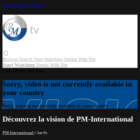
Skip to main content
Browse
Search
Start Watching
Signin With Pm
Start Watching
Signin With Pm
Live stream preview
Sorry, video is not currently available in
your country
Sorry, video is not currently available in your country
Découvrez la vision de PM-International
PM-International
• 2m 9s