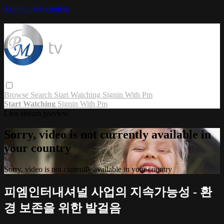
Skip to main content
Browse
Search
Start Watching
Signin With Pm
Start Watching
Signin With Pm
Live stream preview
Sorry, video is not currently available in
your country
Sorry, video is not currently available in your country
피엠인터내셔널 사업의 지속가능성 - 환
경 보존을 위한 발걸음