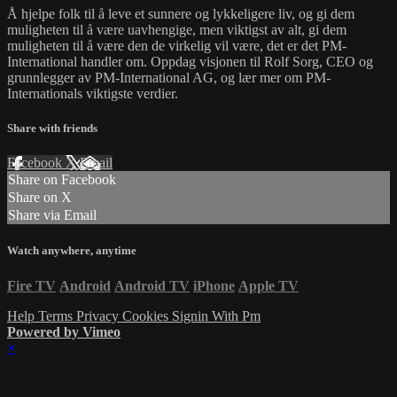
Å hjelpe folk til å leve et sunnere og lykkeligere liv, og gi dem
muligheten til å være uavhengige, men viktigst av alt, gi dem
muligheten til å være den de virkelig vil være, det er det PM-
International handler om. Oppdag visjonen til Rolf Sorg, CEO og
grunnlegger av PM-International AG, og lær mer om PM-
Internationals viktigste verdier.
Share with friends
Facebook
X
Email
Share on Facebook
Share on X
Share via Email
Watch anywhere, anytime
Fire TV
Android
Android TV
iPhone
Apple TV
Help
Terms
Privacy
Cookies
Signin With Pm
Powered by Vimeo
×