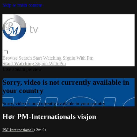
Skip to main content
Browse
Search
Start Watching
Signin With Pm
Start Watching
Signin With Pm
Live stream preview
Sorry, video is not currently available in
your country
Sorry, video is not currently available in your country
Hør PM-Internationals visjon
PM-International
• 2m 9s