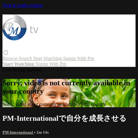
Skip to main content
Browse
Search
Start Watching
Signin With Pm
Start Watching
Signin With Pm
Live stream preview
Sorry, video is not currently available in
your country
Sorry, video is not currently available in your country
PM-Internationalで自分を成長させる
PM-International
• 2m 14s