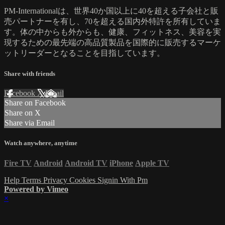
PM-Internationalは、世界40か国以上に40を超える子会社と販
売パートナーを有し、70を超える国内外特許を所有していま
す。体の中からも外からも、健康、フィットネス、美容を実
現するための最先端の高品質製品を国際的に販売するマーケ
ットリーダーとなることを目指しています。
Share with friends
Facebook
X
Email
Share on Facebook
Share on X
Share via Email
Watch anywhere, anytime
Fire TV
Android
Android TV
iPhone
Apple TV
Help
Terms
Privacy
Cookies
Signin With Pm
Powered by Vimeo
×