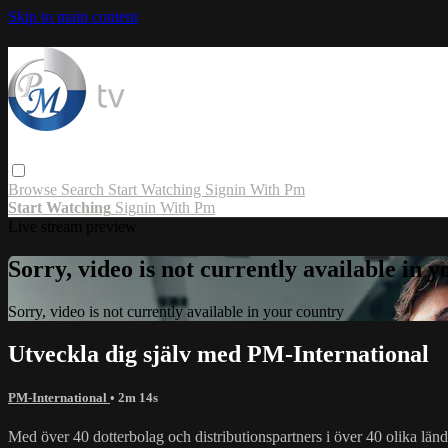
Skip to main content
Browse
Search
Start Watching
Signin With Pm
Start Watching
Signin With Pm
Live stream preview
Sorry, video is not currently available in 
Sorry, video is not currently available in your country
Utveckla dig själv med PM-International
PM-International
• 2m 14s
Med över 40 dotterbolag och distributionspartners i över 40 olika lände