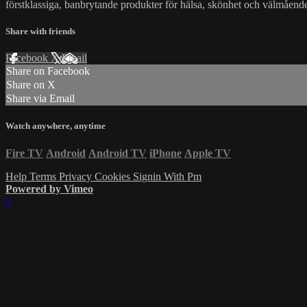
förstklassiga, banbrytande produkter för hälsa, skönhet och välmående 
Share with friends
Facebook
X
Email
Share on Facebook
Share on X
Share via Email
Watch anywhere, anytime
Fire TV
Android
Android TV
iPhone
Apple TV
Help
Terms
Privacy
Cookies
Signin With Pm
Powered by Vimeo
×