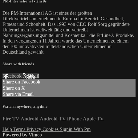
PM-International
• 2m 9s
Die PM-International AG ist eines der größten
Direktvertriebsunternehmen in Europa im Bereich Gesundheit,
Fitness und Schönheit. Das 1993 von CEO Rolf Sorg gegründete
Unternehmen ist weltweit tätig und vertreibt
Nahrungsergänzungsmittel und Kosmetika - die FitLine® Produkte.
In den vergangenen 11 Jahren wurde das Unternehmen zu einem
der 100 innovativsten mittelständischen Unternehmen in
Deutschland gewählt.
Share with friends
Facebook
X
Email
Share on Facebook
Share on X
Share via Email
Watch anywhere, anytime
Fire TV
Android
Android TV
iPhone
Apple TV
Help
Terms
Privacy
Cookies
Signin With Pm
Powered by Vimeo