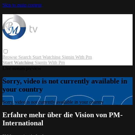
Skip to main content
Browse
Search
Start Watching
Signin With Pm
Start Watching
Signin With Pm
Live stream preview
Sorry, video is not currently available in
your country
Sorry, video is not currently available in your country
Erfahre mehr über die Vision von PM-
International