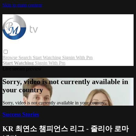
Skip to main content
Browse
Search
Start Watching
Signin With Pm
Start Watching
Signin With Pm
Live stream preview
Sorry, video is not currently available in
your country
Sorry, video is not currently available in your country
Success Stories
KR 최연소 챔피언스 리그 - 줄리아 로마