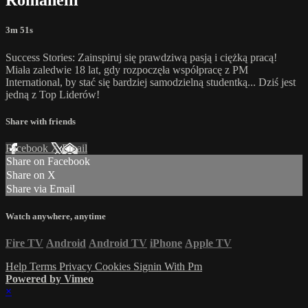
Romanelli
3m 51s
Success Stories: Zainspiruj się prawdziwą pasją i ciężką pracą!
Miała zaledwie 18 lat, gdy rozpoczęła współpracę z PM
International, by stać się bardziej samodzielną studentką... Dziś jest
jedną z Top Liderów!
Share with friends
Facebook
X
Email
Share on Facebook
Share on X
Share via Email
Watch anywhere, anytime
Fire TV
Android
Android TV
iPhone
Apple TV
Help
Terms
Privacy
Cookies
Signin With Pm
Powered by Vimeo
×