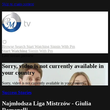
Skip to main content
Browse
Search
Start Watching
Signin With Pm
Start Watching
Signin With Pm
Live stream preview
Sorry, video is not currently available in
your country
Sorry, video is not currently available in your country
Success Stories
Najmłodsza Liga Mistrzów - Giulia