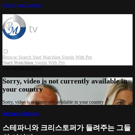
Skip to main content
Browse
Search
Start Watching
Signin With Pm
Start Watching
Signin With Pm
Live stream preview
Sorry, video is not currently available in
your country
Sorry, video is not currently available in your country
Success Stories
스테파니와 크리스토퍼가 들려주는 그들