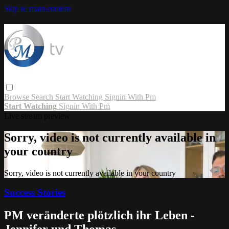
Skip to main content
Browse
Search
Start Watching
Signin With Pm
Start Watching
Signin With Pm
Live stream preview
Sorry, video is not currently available in
your country
Sorry, video is not currently available in your country
Success Stories
PM veränderte plötzlich ihr Leben -