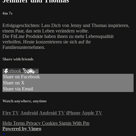
Jennifer und Thomas
4m 7s
Erfolgsgeschichten: Lass Dich von Jenny und Thomas inspirieren,
einem Paar, das sein Leben verändern wollte.
Die FitLine Produkte haben ihnen zu mehr Lebensqualität
verholfen. Heute konzentrieren sie sich auf ihr
Familienunternehmen.
Share with friends
Facebook
X
Email
Share on Facebook
Share on X
Share via Email
Watch anywhere, anytime
Fire TV
Android
Android TV
iPhone
Apple TV
Help
Terms
Privacy
Cookies
Signin With Pm
Powered by Vimeo
×