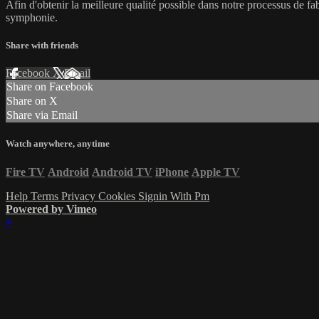
Afin d'obtenir la meilleure qualité possible dans notre processus de fab
symphonie.
Share with friends
Facebook
X
Email
Share on Facebook
Share on X
Share via Email
Watch anywhere, anytime
Fire TV
Android
Android TV
iPhone
Apple TV
Help
Terms
Privacy
Cookies
Signin With Pm
Powered by Vimeo
×