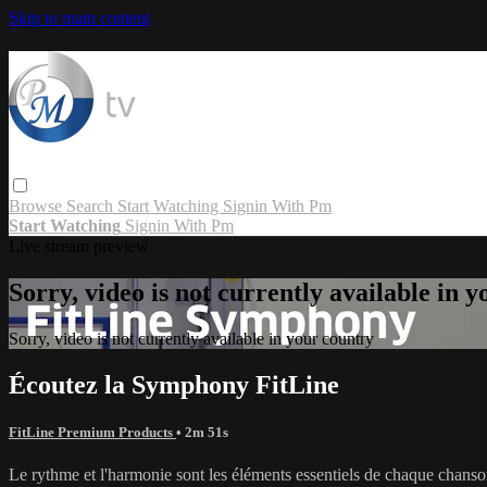
Skip to main content
Browse
Search
Start Watching
Signin With Pm
Start Watching
Signin With Pm
Live stream preview
Sorry, video is not currently available in 
Sorry, video is not currently available in your country
Écoutez la Symphony FitLine
FitLine Premium Products
• 2m 51s
Le rythme et l'harmonie sont les éléments essentiels de chaque chans