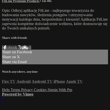
FitLine Premium Products
• 1m 40s
Opis: Odkryj aplikację FitLine - najlepszego towarzysza do
budowania nawyków, śledzenia postępów i utrzymywania
motywacji każdego dnia, bezpośrednio z kieszeni! Aplikacja FitLine
zapewnia kompletne doświadczenie wellness, które dostosowuje się
do Twoich unikalnych potrzeb.
Share with friends
Facebook
X
Email
Share on Facebook
Share on X
Share via Email
Watch anywhere, anytime
Fire TV
Android
Android TV
iPhone
Apple TV
Help
Terms
Privacy
Cookies
Signin With Pm
Powered by Vimeo
×