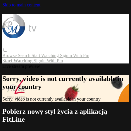
Skip to main content
Browse
Search
Start Watching
Signin With Pm
Start Watching
Signin With Pm
Live stream preview
Sorry, video is not currently available in
your country
Sorry, video is not currently available in your country
Pobierz nowy styl życia z aplikacją
FitLine