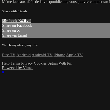
Même face aux défis de la vie quotidienne, vous pouvez compter sur 
Share with friends
Facebook
X
Email
Share on Facebook
Share on X
Share via Email
Watch anywhere, anytime
Fire TV
Android
Android TV
iPhone
Apple TV
Help
Terms
Privacy
Cookies
Signin With Pm
Powered by Vimeo
×