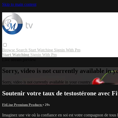
Skip to main content
Browse
Search
Start Watching
Signin With Pm
Start Watching
Signin With Pm
Live stream preview
Sorry, video is not currently available in 
Sorry, video is not currently available in your country
Soutenir votre taux de testostérone avec
FitLine Premium Products
• 29s
Imaginez une vie où la confiance en soi est votre compagnon de tous le