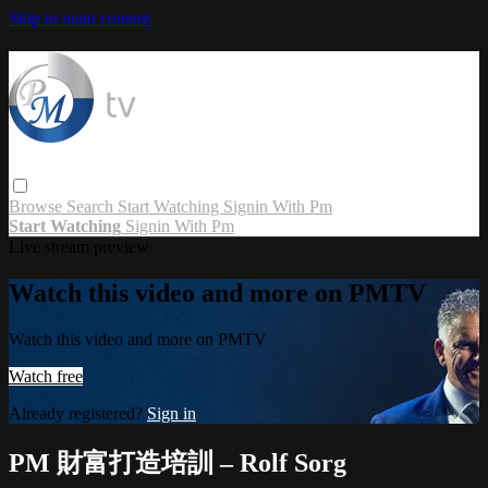
Skip to main content
Browse
Search
Start Watching
Signin With Pm
Start Watching
Signin With Pm
Live stream preview
Watch this video and more on PMTV
Watch this video and more on PMTV
Watch free
Already registered?
Sign in
PM 財富打造培訓 – Rolf Sorg